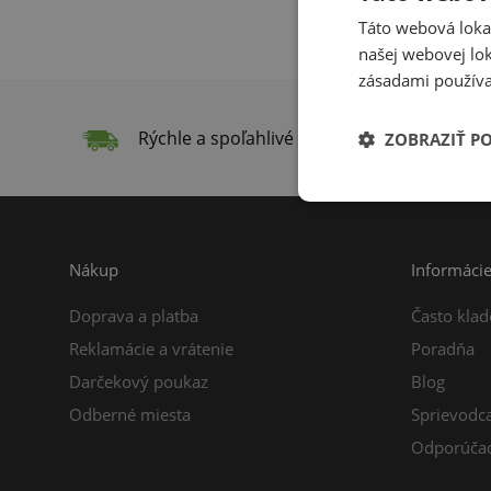
Táto webová lokal
našej webovej lok
zásadami používa
Rýchle a spoľahlivé doručenie
Do
ZOBRAZIŤ P
Nákup
Informáci
Doprava a platba
Často klad
Reklamácie a vrátenie
Poradňa
Darčekový poukaz
Blog
Odberné miesta
Sprievodc
Odporúčac