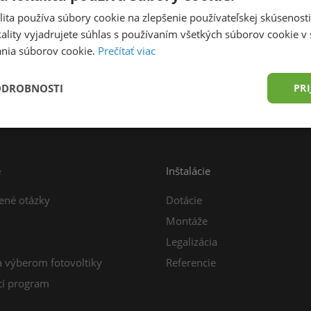
ita používa súbory cookie na zlepšenie používateľskej skúsenost
ality vyjadrujete súhlas s používaním všetkých súborov cookie v 
nia súborov cookie.
Prečítať viac
prava zdarma od 49,00 € do 15 kg
Konzultácia z
ODROBNOSTI
PRI
e
Inštalácie
ené otázky
Dotácie
Montáže
Legalizácia
a výberom fotovoltiky
Referencie
í program