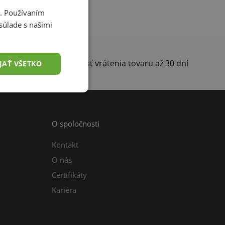
i. Používaním
súlade s našimi
darma
Možnosť vrátenia tovaru až 30 dní
JAŤ VŠETKO
O spoločnosti
Kontakt
O nás
Certifikáty
Kariéra