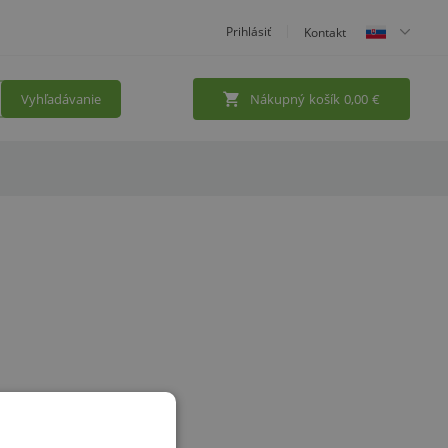
Prihlásiť
Kontakt
Vyhľadávanie
Nákupný košík
0,00
€