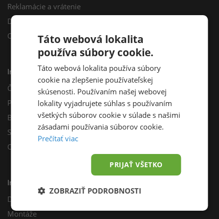
Reklamácie a vrátenie
Darčekový poukaz
Odberné miesta
Táto webová lokalita
používa súbory cookie.
Táto webová lokalita používa súbory
Informácie
cookie na zlepšenie používateľskej
Často kladené otázky
skúsenosti. Používaním našej webovej
Poradňa
lokality vyjadrujete súhlas s používaním
všetkých súborov cookie v súlade s našimi
Blog
zásadami používania súborov cookie.
Sprievodca výberom fotovoltiky
Prečítať viac
Odporúčací program
PRIJAŤ VŠETKO
Inštalácie
ZOBRAZIŤ PODROBNOSTI
Dotácie
Montáže