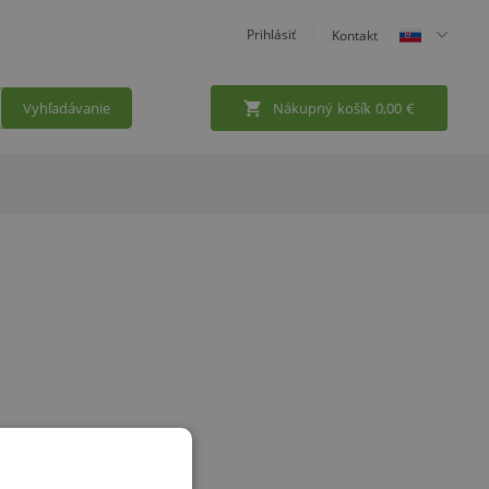
Prihlásiť
Kontakt
Vyhľadávanie
Nákupný košík
0,00
€