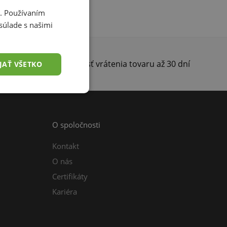
i. Používaním
súlade s našimi
darma
Možnosť vrátenia tovaru až 30 dní
JAŤ VŠETKO
O spoločnosti
Kontakt
O nás
Certifikáty
Kariéra