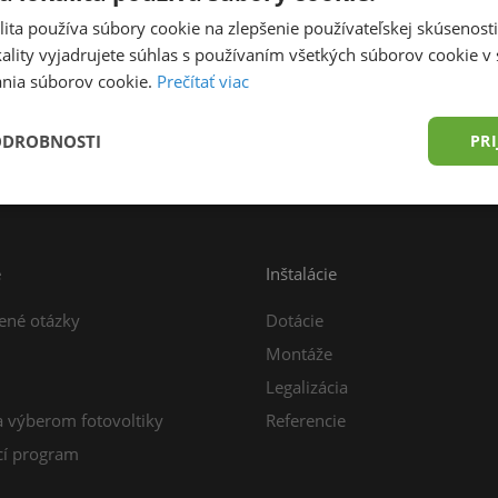
ita používa súbory cookie na zlepšenie používateľskej skúsenost
ality vyjadrujete súhlas s používaním všetkých súborov cookie v 
nia súborov cookie.
Prečítať viac
prava zdarma od 49,00 € do 15 kg
Konzultácia z
ODROBNOSTI
PRI
e
Inštalácie
ené otázky
Dotácie
Montáže
Legalizácia
a výberom fotovoltiky
Referencie
í program