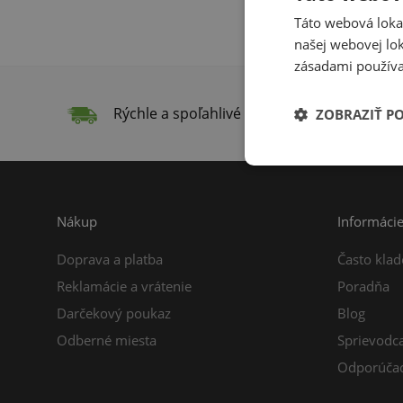
Táto webová lokal
našej webovej lok
zásadami používa
Rýchle a spoľahlivé doručenie
Do
ZOBRAZIŤ P
Nákup
Informáci
Doprava a platba
Často klad
Reklamácie a vrátenie
Poradňa
Darčekový poukaz
Blog
Odberné miesta
Sprievodc
Odporúčac