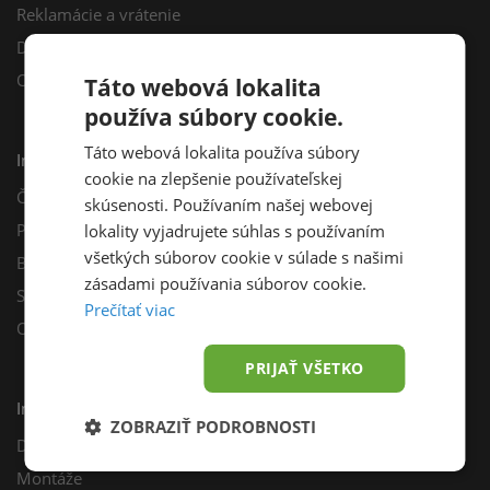
Reklamácie a vrátenie
Darčekový poukaz
Odberné miesta
Táto webová lokalita
používa súbory cookie.
Táto webová lokalita používa súbory
Informácie
cookie na zlepšenie používateľskej
Často kladené otázky
skúsenosti. Používaním našej webovej
Poradňa
lokality vyjadrujete súhlas s používaním
všetkých súborov cookie v súlade s našimi
Blog
zásadami používania súborov cookie.
Sprievodca výberom fotovoltiky
Prečítať viac
Odporúčací program
PRIJAŤ VŠETKO
Inštalácie
ZOBRAZIŤ PODROBNOSTI
Dotácie
Montáže