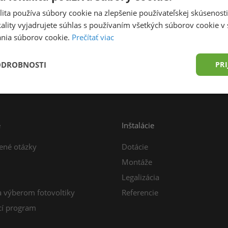
ita používa súbory cookie na zlepšenie používateľskej skúsenost
ality vyjadrujete súhlas s používaním všetkých súborov cookie v 
nia súborov cookie.
Prečítať viac
prava zdarma od 49,00 € do 15 kg
Konzultácia z
ODROBNOSTI
PRI
e
Inštalácie
ené otázky
Dotácie
Montáže
Legalizácia
a výberom fotovoltiky
Referencie
í program