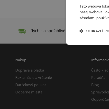
Táto webová lokal
našej webovej lok
zásadami používa
Rýchle a spoľahlivé doručenie
Do
ZOBRAZIŤ P
Nákup
Informáci
Doprava a platba
Často klad
Reklamácie a vrátenie
Poradňa
Darčekový poukaz
Blog
Odberné miesta
Sprievodc
Odporúčac