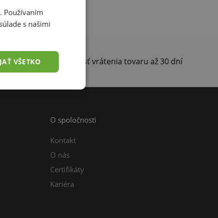
i. Používaním
súlade s našimi
darma
Možnosť vrátenia tovaru až 30 dní
JAŤ VŠETKO
O spoločnosti
Kontakt
O nás
Certifikáty
Kariéra