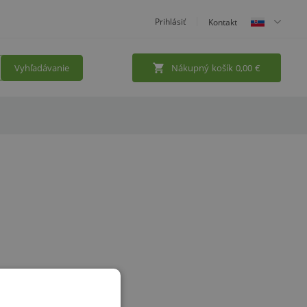
Prihlásiť
Kontakt
Vyhľadávanie
Nákupný košík
0,00
€