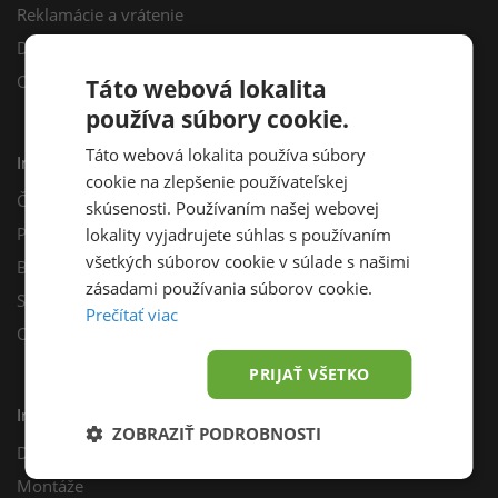
Reklamácie a vrátenie
Darčekový poukaz
Odberné miesta
Táto webová lokalita
používa súbory cookie.
Táto webová lokalita používa súbory
Informácie
cookie na zlepšenie používateľskej
Často kladené otázky
skúsenosti. Používaním našej webovej
Poradňa
lokality vyjadrujete súhlas s používaním
všetkých súborov cookie v súlade s našimi
Blog
zásadami používania súborov cookie.
Sprievodca výberom fotovoltiky
Prečítať viac
Odporúčací program
PRIJAŤ VŠETKO
Inštalácie
ZOBRAZIŤ PODROBNOSTI
Dotácie
Montáže