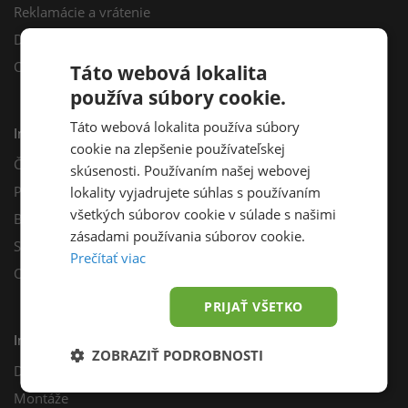
Reklamácie a vrátenie
Darčekový poukaz
Odberné miesta
Táto webová lokalita
používa súbory cookie.
Táto webová lokalita používa súbory
Informácie
cookie na zlepšenie používateľskej
Často kladené otázky
skúsenosti. Používaním našej webovej
Poradňa
lokality vyjadrujete súhlas s používaním
všetkých súborov cookie v súlade s našimi
Blog
zásadami používania súborov cookie.
Sprievodca výberom fotovoltiky
Prečítať viac
Odporúčací program
PRIJAŤ VŠETKO
Inštalácie
ZOBRAZIŤ PODROBNOSTI
Dotácie
Montáže