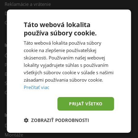
Reklamácie a vrátenie
Darčekový poukaz
Odberné miesta
Táto webová lokalita
používa súbory cookie.
Táto webová lokalita používa súbory
Informácie
cookie na zlepšenie používateľskej
Často kladené otázky
skúsenosti. Používaním našej webovej
Poradňa
lokality vyjadrujete súhlas s používaním
všetkých súborov cookie v súlade s našimi
Blog
zásadami používania súborov cookie.
Sprievodca výberom fotovoltiky
Prečítať viac
Odporúčací program
PRIJAŤ VŠETKO
Inštalácie
ZOBRAZIŤ PODROBNOSTI
Dotácie
Montáže