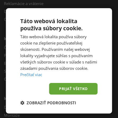
Reklamácie a vrátenie
Darčekový poukaz
Odberné miesta
Táto webová lokalita
používa súbory cookie.
Táto webová lokalita používa súbory
Informácie
cookie na zlepšenie používateľskej
Často kladené otázky
skúsenosti. Používaním našej webovej
Poradňa
lokality vyjadrujete súhlas s používaním
všetkých súborov cookie v súlade s našimi
Blog
zásadami používania súborov cookie.
Sprievodca výberom fotovoltiky
Prečítať viac
Odporúčací program
PRIJAŤ VŠETKO
Inštalácie
ZOBRAZIŤ PODROBNOSTI
Dotácie
Montáže