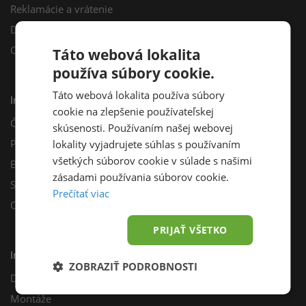
Reklamácie a vrátenie
Darčekový poukaz
Odberné miesta
Táto webová lokalita
používa súbory cookie.
Táto webová lokalita používa súbory
Informácie
cookie na zlepšenie používateľskej
Často kladené otázky
skúsenosti. Používaním našej webovej
Poradňa
lokality vyjadrujete súhlas s používaním
všetkých súborov cookie v súlade s našimi
Blog
zásadami používania súborov cookie.
Sprievodca výberom fotovoltiky
Prečítať viac
Odporúčací program
PRIJAŤ VŠETKO
Inštalácie
ZOBRAZIŤ PODROBNOSTI
Dotácie
Montáže