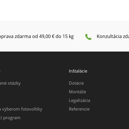
prava zdarma od 49,00 € do 15 kg
Konzultácia z
e
Inštalácie
ené otázky
Dotácie
Montáže
Legalizácia
a výberom fotovoltiky
Referencie
í program