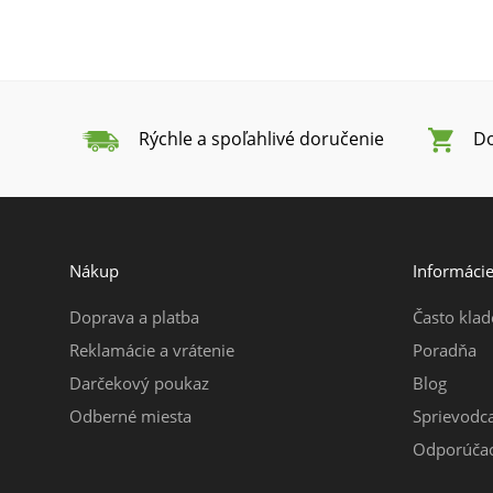
Rýchle a spoľahlivé doručenie
Do
Nákup
Informáci
Doprava a platba
Často klad
Reklamácie a vrátenie
Poradňa
Darčekový poukaz
Blog
Odberné miesta
Sprievodc
Odporúčac