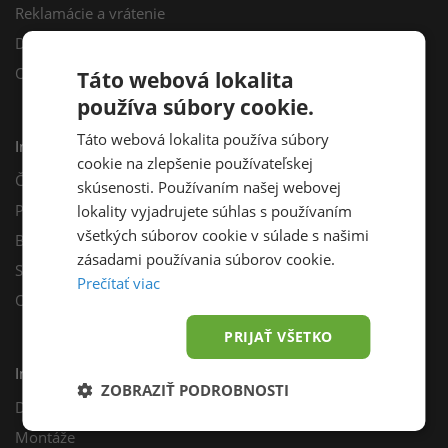
Reklamácie a vrátenie
Darčekový poukaz
Odberné miesta
Táto webová lokalita
používa súbory cookie.
Táto webová lokalita používa súbory
Informácie
cookie na zlepšenie používateľskej
Často kladené otázky
skúsenosti. Používaním našej webovej
Poradňa
lokality vyjadrujete súhlas s používaním
všetkých súborov cookie v súlade s našimi
Blog
zásadami používania súborov cookie.
Sprievodca výberom fotovoltiky
Prečítať viac
Odporúčací program
PRIJAŤ VŠETKO
Inštalácie
ZOBRAZIŤ PODROBNOSTI
Dotácie
Montáže