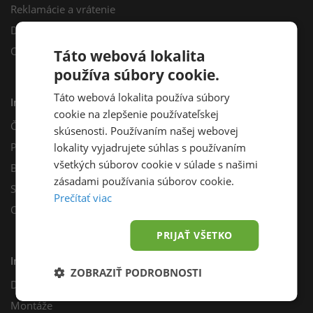
Reklamácie a vrátenie
Darčekový poukaz
Odberné miesta
Táto webová lokalita
používa súbory cookie.
Táto webová lokalita používa súbory
Informácie
cookie na zlepšenie používateľskej
Často kladené otázky
skúsenosti. Používaním našej webovej
Poradňa
lokality vyjadrujete súhlas s používaním
všetkých súborov cookie v súlade s našimi
Blog
zásadami používania súborov cookie.
Sprievodca výberom fotovoltiky
Prečítať viac
Odporúčací program
PRIJAŤ VŠETKO
Inštalácie
ZOBRAZIŤ PODROBNOSTI
Dotácie
Montáže