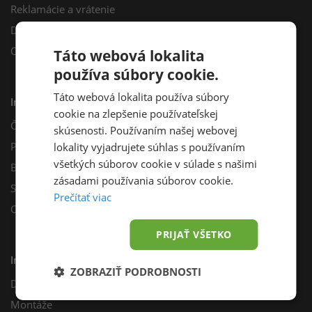
Reklamácie a vrátenie
Darčekový poukaz
Odberné miesta
Táto webová lokalita
používa súbory cookie.
Táto webová lokalita používa súbory
Informácie
cookie na zlepšenie používateľskej
Často kladené otázky
skúsenosti. Používaním našej webovej
Poradňa
lokality vyjadrujete súhlas s používaním
všetkých súborov cookie v súlade s našimi
Blog
zásadami používania súborov cookie.
Sprievodca výberom fotovoltiky
Prečítať viac
Odporúčací program
PRIJAŤ VŠETKO
Inštalácie
ZOBRAZIŤ PODROBNOSTI
Dotácie
Montáže