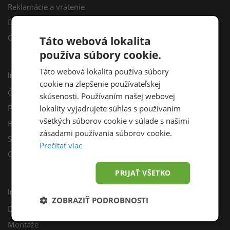
Reklamácie a vrátenie
Darčekový poukaz
Odberné miesta
Táto webová lokalita
používa súbory cookie.
Táto webová lokalita používa súbory
Informácie
cookie na zlepšenie používateľskej
Často kladené otázky
skúsenosti. Používaním našej webovej
Poradňa
lokality vyjadrujete súhlas s používaním
všetkých súborov cookie v súlade s našimi
Blog
zásadami používania súborov cookie.
Sprievodca výberom fotovoltiky
Prečítať viac
Odporúčací program
PRIJAŤ VŠETKO
Inštalácie
ZOBRAZIŤ PODROBNOSTI
Dotácie
Montáže