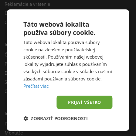
Reklamácie a vrátenie
Darčekový poukaz
Odberné miesta
Táto webová lokalita
používa súbory cookie.
Táto webová lokalita používa súbory
Informácie
cookie na zlepšenie používateľskej
Často kladené otázky
skúsenosti. Používaním našej webovej
Poradňa
lokality vyjadrujete súhlas s používaním
všetkých súborov cookie v súlade s našimi
Blog
zásadami používania súborov cookie.
Sprievodca výberom fotovoltiky
Prečítať viac
Odporúčací program
PRIJAŤ VŠETKO
Inštalácie
ZOBRAZIŤ PODROBNOSTI
Dotácie
Montáže