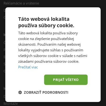
Reklamácie a vrátenie
Darčekový poukaz
Odberné miesta
Táto webová lokalita
používa súbory cookie.
Táto webová lokalita používa súbory
Informácie
cookie na zlepšenie používateľskej
Často kladené otázky
skúsenosti. Používaním našej webovej
Poradňa
lokality vyjadrujete súhlas s používaním
všetkých súborov cookie v súlade s našimi
Blog
zásadami používania súborov cookie.
Sprievodca výberom fotovoltiky
Prečítať viac
Odporúčací program
PRIJAŤ VŠETKO
Inštalácie
ZOBRAZIŤ PODROBNOSTI
Dotácie
Montáže