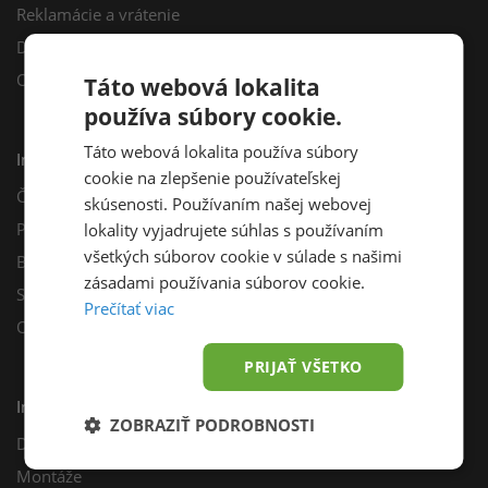
Reklamácie a vrátenie
Darčekový poukaz
Odberné miesta
Táto webová lokalita
používa súbory cookie.
Táto webová lokalita používa súbory
Informácie
cookie na zlepšenie používateľskej
Často kladené otázky
skúsenosti. Používaním našej webovej
Poradňa
lokality vyjadrujete súhlas s používaním
všetkých súborov cookie v súlade s našimi
Blog
zásadami používania súborov cookie.
Sprievodca výberom fotovoltiky
Prečítať viac
Odporúčací program
PRIJAŤ VŠETKO
Inštalácie
ZOBRAZIŤ PODROBNOSTI
Dotácie
Montáže