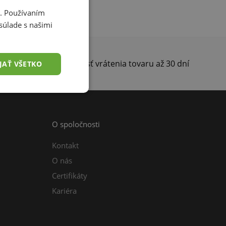
i. Používaním
súlade s našimi
darma
Možnosť vrátenia tovaru až 30 dní
JAŤ VŠETKO
O spoločnosti
Kontakt
O nás
Certifikáty
Kariéra