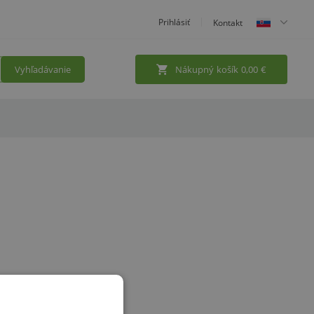
Prihlásiť
Kontakt
Vyhľadávanie
Nákupný košík
0,00
€