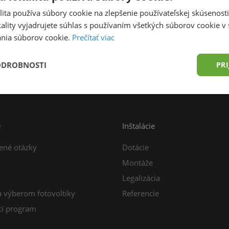
ita používa súbory cookie na zlepšenie používateľskej skúsenost
ality vyjadrujete súhlas s používaním všetkých súborov cookie v 
nia súborov cookie.
Prečítať viac
prava zdarma od 49,00 € do 15 kg
Konzultácia z
ODROBNOSTI
PRI
e
Inštalácie
ené otázky
Dotácie
Montáže
Legalizácia
a výberom fotovoltiky
Referencie
í program