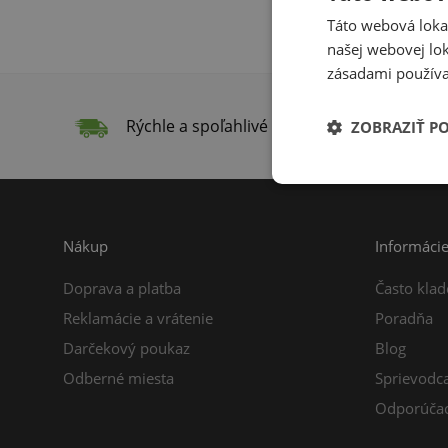
Táto webová lokal
našej webovej lok
zásadami používa
Rýchle a spoľahlivé doručenie
Do
ZOBRAZIŤ P
Nákup
Informáci
Doprava a platba
Často klad
Reklamácie a vrátenie
Poradňa
Darčekový poukaz
Blog
Odberné miesta
Sprievodc
Odporúčac