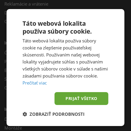
Reklamácie a vrátenie
Darčekový poukaz
Odberné miesta
Táto webová lokalita
používa súbory cookie.
Táto webová lokalita používa súbory
Informácie
cookie na zlepšenie používateľskej
Často kladené otázky
skúsenosti. Používaním našej webovej
Poradňa
lokality vyjadrujete súhlas s používaním
všetkých súborov cookie v súlade s našimi
Blog
zásadami používania súborov cookie.
Sprievodca výberom fotovoltiky
Prečítať viac
Odporúčací program
PRIJAŤ VŠETKO
Inštalácie
ZOBRAZIŤ PODROBNOSTI
Dotácie
Montáže