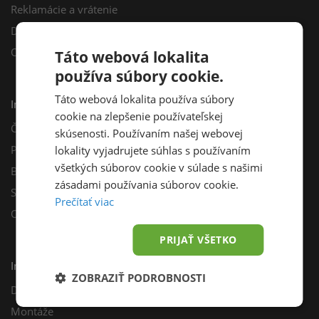
Reklamácie a vrátenie
Darčekový poukaz
Odberné miesta
Táto webová lokalita
používa súbory cookie.
Táto webová lokalita používa súbory
Informácie
cookie na zlepšenie používateľskej
Často kladené otázky
skúsenosti. Používaním našej webovej
Poradňa
lokality vyjadrujete súhlas s používaním
všetkých súborov cookie v súlade s našimi
Blog
zásadami používania súborov cookie.
Sprievodca výberom fotovoltiky
Prečítať viac
Odporúčací program
PRIJAŤ VŠETKO
Inštalácie
ZOBRAZIŤ PODROBNOSTI
Dotácie
Montáže