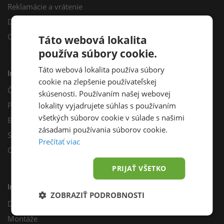
Reklamácie a vrátenie
Darčekový poukaz
Odberné miesta
Táto webová lokalita
používa súbory cookie.
Táto webová lokalita používa súbory
Informácie
cookie na zlepšenie používateľskej
Často kladené otázky
skúsenosti. Používaním našej webovej
Poradňa
lokality vyjadrujete súhlas s používaním
všetkých súborov cookie v súlade s našimi
Blog
zásadami používania súborov cookie.
Sprievodca výberom fotovoltiky
Prečítať viac
Odporúčací program
PRIJAŤ VŠETKO
Inštalácie
ZOBRAZIŤ PODROBNOSTI
Dotácie
Montáže