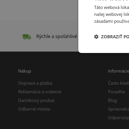
Táto webová lokal
našej webovej lok
zásadami používa
Rýchle a spoľahlivé doručenie
Do
ZOBRAZIŤ P
Nákup
Informáci
Doprava a platba
Často klad
Reklamácie a vrátenie
Poradňa
Darčekový poukaz
Blog
Odberné miesta
Sprievodc
Odporúčac