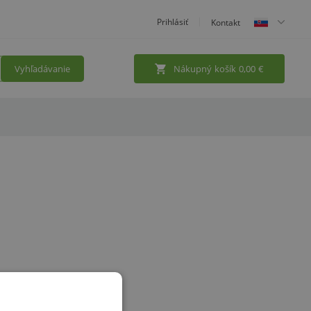
Prihlásiť
Kontakt
Vyhľadávanie
Nákupný košík
0,00
€