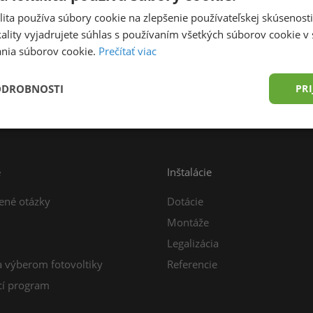
ita používa súbory cookie na zlepšenie používateľskej skúsenost
ality vyjadrujete súhlas s používaním všetkých súborov cookie v 
nia súborov cookie.
Prečítať viac
prava zdarma od 49,00 € do 15 kg
Konzultácia z
ODROBNOSTI
PRI
e
Inštalácie
ené otázky
Dotácie
Montáže
Legalizácia
a výberom fotovoltiky
Referencie
í program