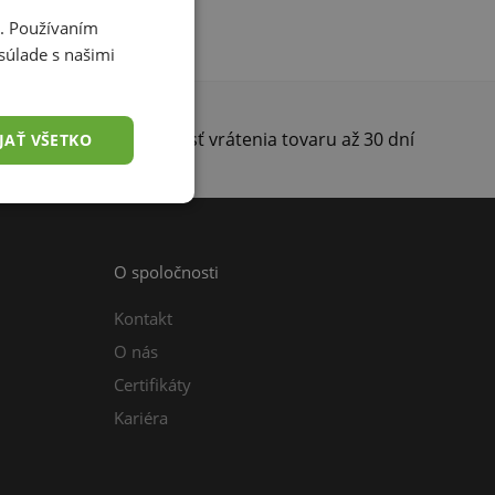
i. Používaním
súlade s našimi
darma
Možnosť vrátenia tovaru až 30 dní
JAŤ VŠETKO
O spoločnosti
Kontakt
O nás
Certifikáty
Kariéra