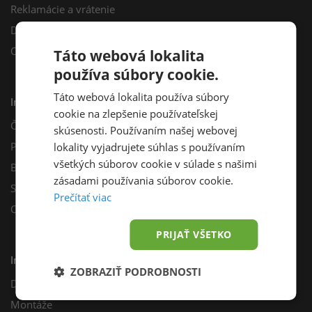
Reklamácie a vrátenie
Darčekový poukaz
Odberné miesta
Táto webová lokalita
používa súbory cookie.
Táto webová lokalita používa súbory
Informácie
cookie na zlepšenie používateľskej
Často kladené otázky
skúsenosti. Používaním našej webovej
Poradňa
lokality vyjadrujete súhlas s používaním
všetkých súborov cookie v súlade s našimi
Blog
zásadami používania súborov cookie.
Sprievodca výberom fotovoltiky
Prečítať viac
Odporúčací program
PRIJAŤ VŠETKO
Inštalácie
ZOBRAZIŤ PODROBNOSTI
Dotácie
Montáže