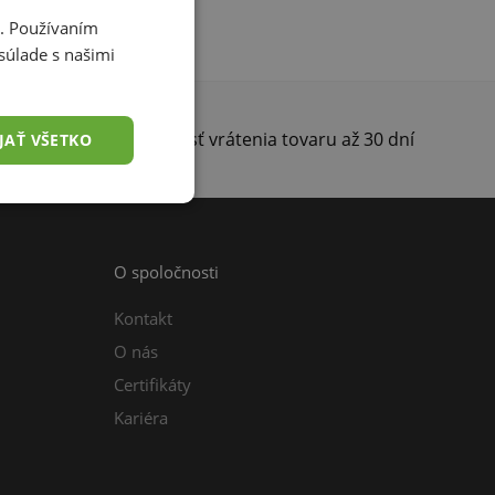
i. Používaním
súlade s našimi
darma
Možnosť vrátenia tovaru až 30 dní
JAŤ VŠETKO
O spoločnosti
Kontakt
O nás
Certifikáty
Kariéra