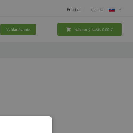
Prihlásiť
Kontakt
Vyhľadávanie
Nákupný košík
0,00
€