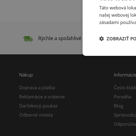
Táto webová lokal
našej webovej lok
zásadami používa
Rýchle a spoľahlivé doručenie
Do
ZOBRAZIŤ P
Nákup
Informáci
Doprava a platba
Často klad
Reklamácie a vrátenie
Poradňa
Darčekový poukaz
Blog
Odberné miesta
Sprievodc
Odporúčac