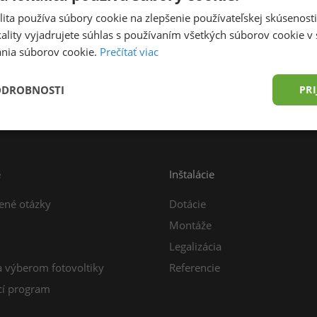
ita používa súbory cookie na zlepšenie používateľskej skúsenost
ality vyjadrujete súhlas s používaním všetkých súborov cookie v 
nia súborov cookie.
Prečítať viac
prava zdarma od 49,00 € do 15 kg
Konzultácia z
ODROBNOSTI
PRI
e
Inštalácie
ené otázky
Dotácie
Montáže
Legalizácia
a výberom fotovoltiky
Referencie
í program