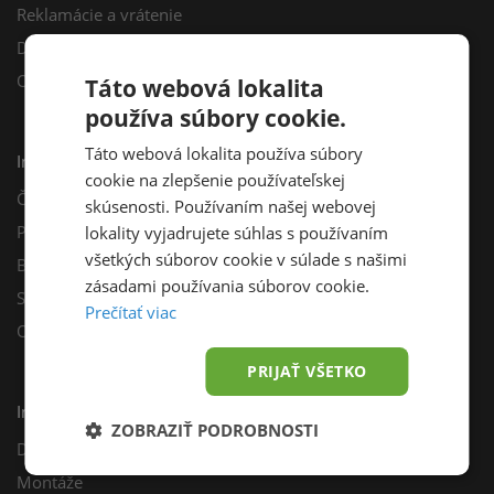
Reklamácie a vrátenie
Darčekový poukaz
Odberné miesta
Táto webová lokalita
používa súbory cookie.
Táto webová lokalita používa súbory
Informácie
cookie na zlepšenie používateľskej
Často kladené otázky
skúsenosti. Používaním našej webovej
Poradňa
lokality vyjadrujete súhlas s používaním
všetkých súborov cookie v súlade s našimi
Blog
zásadami používania súborov cookie.
Sprievodca výberom fotovoltiky
Prečítať viac
Odporúčací program
PRIJAŤ VŠETKO
Inštalácie
ZOBRAZIŤ PODROBNOSTI
Dotácie
Montáže