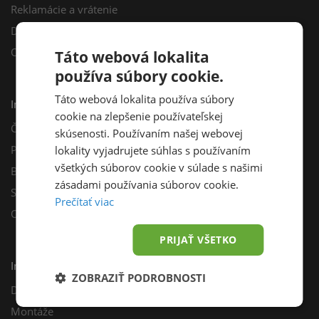
Reklamácie a vrátenie
Darčekový poukaz
Odberné miesta
Táto webová lokalita
používa súbory cookie.
Táto webová lokalita používa súbory
Informácie
cookie na zlepšenie používateľskej
Často kladené otázky
skúsenosti. Používaním našej webovej
Poradňa
lokality vyjadrujete súhlas s používaním
všetkých súborov cookie v súlade s našimi
Blog
zásadami používania súborov cookie.
Sprievodca výberom fotovoltiky
Prečítať viac
Odporúčací program
PRIJAŤ VŠETKO
Inštalácie
ZOBRAZIŤ PODROBNOSTI
Dotácie
Montáže