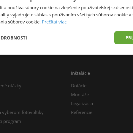
ita používa súbory cookie na zlepšenie používateľskej skúsenost
ality vyjadrujete súhlas s používaním všetkých súborov cookie v 
nia súborov cookie.
Prečítať viac
prava zdarma od 49,00 € do 15 kg
Konzultácia z
ODROBNOSTI
PRI
e
Inštalácie
ené otázky
Dotácie
Montáže
Legalizácia
a výberom fotovoltiky
Referencie
í program