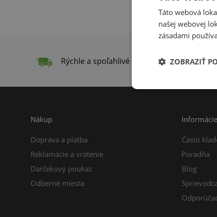
Táto webová lokal
našej webovej lok
zásadami používa
Rýchle a spoľahlivé doručenie
Do
ZOBRAZIŤ P
Nákup
Informáci
Doprava a platba
Často klad
Reklamácie a vrátenie
Poradňa
Darčekový poukaz
Blog
Odberné miesta
Sprievodc
Odporúčac