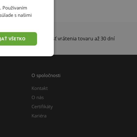
i. Používaním
súlade s našimi
darma
Možnosť vrátenia tovaru až 30 dní
JAŤ VŠETKO
O spoločnosti
Kontakt
O nás
Certifikáty
Kariéra